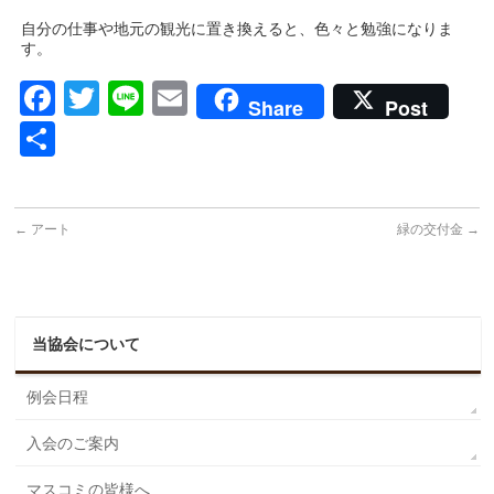
自分の仕事や地元の観光に置き換えると、色々と勉強になりま
す。
Facebook
Twitter
Line
Email
Share
Post
共
有
←
アート
緑の交付金
→
当協会について
例会日程
入会のご案内
マスコミの皆様へ