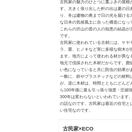
古民家の魅力のひとつに藁ぶきの屋根
す。大きく張り出した軒の出は夏の日
り、冬は建物の奥まで日の光を届ける
な日本の気候風土に合った構造になっ
これらの沢山の昔の人の知恵の結晶が
です。
古民家に使われている古材には、ケヤ
ラ、栗、ヒノキなど実に多様な樹木が
ます。地方によって使われる材が異な
地元で伐採された木材だからです。囲
い色になっていると共に防虫の効果が
一般に、鉄やプラスチックなどの材料
が、逆に木材は、時間とともにどんど
ら100年後に最も引っ張り強度・圧縮
300年は変わらないといわれています。
の話なのです。古民家は最近の住宅と
い住宅なのです。
古民家×ECO