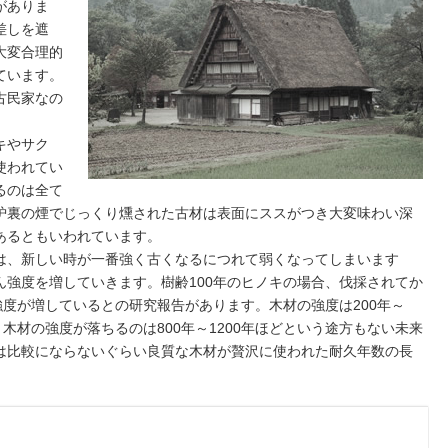
がありま
差しを遮
大変合理的
ています。
古民家なの
キやサク
使われてい
るのは全て
炉裏の煙でじっくり燻された古材は表面にススがつき大変味わい深
あるともいわれています。
は、新しい時が一番強く古くなるにつれて弱くなってしまいます
ん強度を増していきます。樹齢100年のヒノキの場合、伐採されてか
強度が増しているとの研究報告があります。木材の強度は200年～
木材の強度が落ちるのは800年～1200年ほどという途方もない未来
は比較にならないぐらい良質な木材が贅沢に使われた耐久年数の長