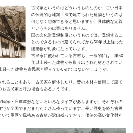
古民家というのはどういうものなのか、古い日本
の伝統的な建築工法で建てられた建物というのは
何となく想像できると思いますが、具体的な定義
というものは実はありません。
国の文化財登録制度というものでは、登録するこ
とのできるものは建てられてから50年以上経った
建築物が対象になっています。
古民家に使われている古材も、一般的には、築50
年以上経った建物から取り出された材とされてい
以上経った建物を古民家と呼んでいいのではないでしょうか。
されることもあり、古民家を解体したり、昔の木材を使用して建て
のも古民家と呼ぶ場合もあるようです。
家民家・庄屋屋敷などいろいろなタイプがありますが、それぞれの
住宅が全国でまだまだたくさん残っています。長い歴史を経た古民
ていて重厚で風格ある古材が沢山残っており、価値の高い文化財だ