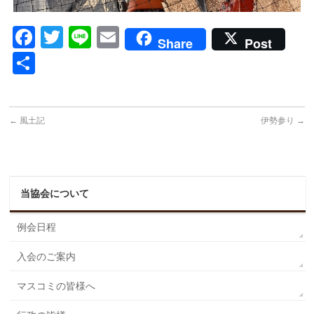
Facebook
Twitter
Line
Email
Share
Post
共
有
←
風土記
伊勢参り
→
当協会について
例会日程
入会のご案内
マスコミの皆様へ