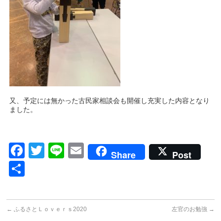
又、予定には無かった古民家相談会も開催し充実した内容となり
ました。
Facebook
Twitter
Line
Email
Share
Post
共
有
←
ふるさとＬｏｖｅｒｓ2020
左官のお勉強
→