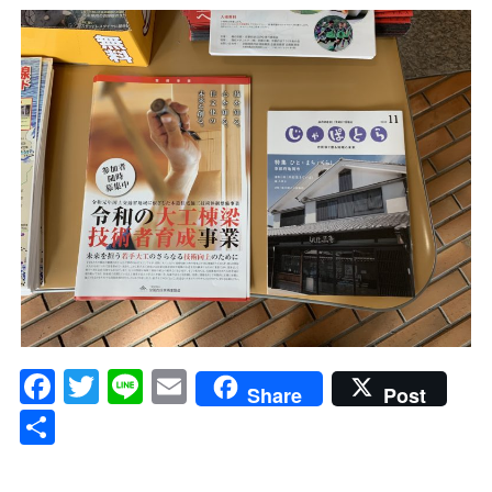
Facebook
Twitter
Line
Email
Share
Post
共
有