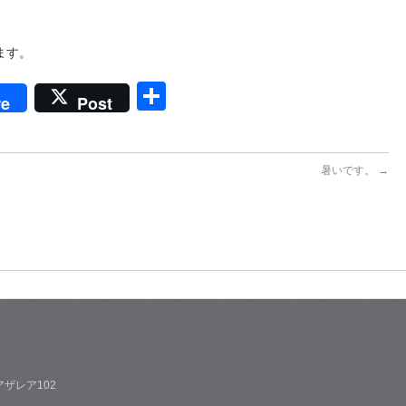
ます。
共
re
Post
有
暑いです。
→
ザレア102