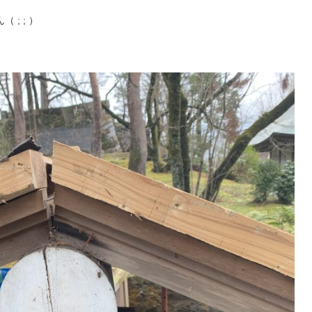
; ; ）