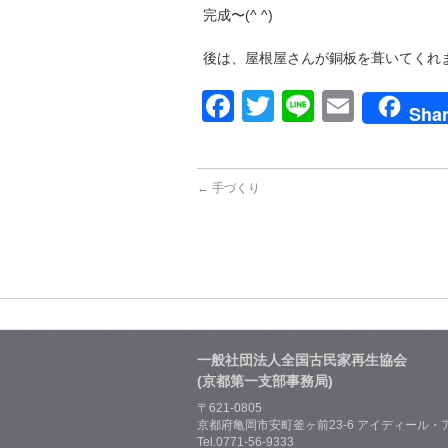
完成〜(^ ^)
後は、屋根屋さんが銅板を葺いてくれ
Facebook
Twitter
Line
Email
Sha
←
手づくり
一般社団法人全国古民家再生協会
(京都第一支部事務局)
〒621-0805
京都府亀岡市安町釜ヶ前23-6 アイディール・ア
Tel.0771-56-9333