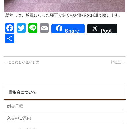
新年には、綺麗になった廊下で多くのお客様をお迎え致します。
Facebook
Twitter
Line
Email
Share
Post
共
有
←
ここにしか無いもの
蘇る土
→
当協会について
例会日程
入会のご案内