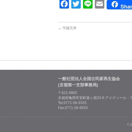
Facebook
Twitter
Line
Email
Sha
←
竿縁天井
一般社団法人全国古民家再生協会
(京都第一支部事務局)
〒621-0805
京都府亀岡市安町釜ヶ前23-6 アイディール・ア
Tel.0771-56-9333
Fax.0771-56-9555
Co