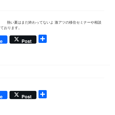
』 熱い夏はまだ終わってないよ 激アツの移住セミナーや相談
しております。
共
e
Post
有
共
e
Post
有